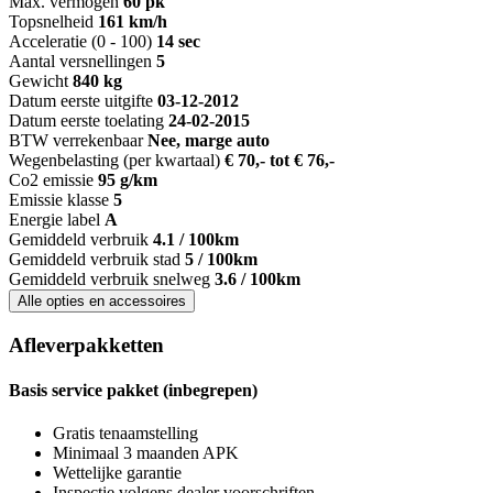
Max. vermogen
60 pk
Topsnelheid
161 km/h
Acceleratie (0 - 100)
14 sec
Aantal versnellingen
5
Gewicht
840 kg
Datum eerste uitgifte
03-12-2012
Datum eerste toelating
24-02-2015
BTW verrekenbaar
Nee, marge auto
Wegenbelasting (per kwartaal)
€ 70,- tot € 76,-
Co2 emissie
95 g/km
Emissie klasse
5
Energie label
A
Gemiddeld verbruik
4.1 / 100km
Gemiddeld verbruik stad
5 / 100km
Gemiddeld verbruik snelweg
3.6 / 100km
Alle opties en accessoires
Afleverpakketten
Basis service pakket (inbegrepen)
Gratis tenaamstelling
Minimaal 3 maanden APK
Wettelijke garantie
Inspectie volgens dealer voorschriften.