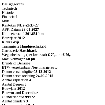
Basisgegevens
Technisch
Historie
Financieel
Milieu
Kenteken
NL
2-ZRD-27
APK Datum
28-01-2027
Kilometerstand
201.681 km
Bouwjaar
2012
Kleur
Grijs
Transmissie
Handgeschakeld
Carrosserie
Hatchback
Wegenbelasting (per kwartaal)
€ 70,- tot € 76,-
Max. vermogen
60 pk
Brandstof
Benzine
BTW verrekenbaar
Nee, marge auto
Datum eerste uitgifte
03-12-2012
Datum eerste toelating
24-02-2015
Aantal zitplaatsen
4
Aantal Deuren
3
Bouwjaar
2012
Bouwmaand
December
Cilinderinhoud
999 cc
Aantal cilinders
3